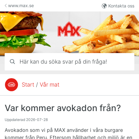
Hoppa till innehåll
www.max.se
Kontakta oss
Här kan du söka svar på din fråga!
Start
/
Vår mat
Du är här:
Var kommer avokadon från?
Uppdaterad
2026-07-28
Avokadon som vi på MAX använder i våra burgare
kommer från Peru. Eftersom hållbarhet och miljö är en