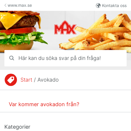
Hoppa till innehåll
www.max.se
Kontakta oss
Här kan du söka svar på din fråga!
Start
/
Avokado
Du är här:
Var kommer avokadon från?
Kategorier