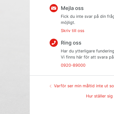
Mejla oss
Fick du inte svar på din frå
möjligt.
Skriv till oss
Ring oss
Har du ytterligare fundering
Vi finns här för att svara p
0920-89000
Guidenavigering
Föregående:
Varför ser min måltid inte ut s
Nästa:
Hur ställer s