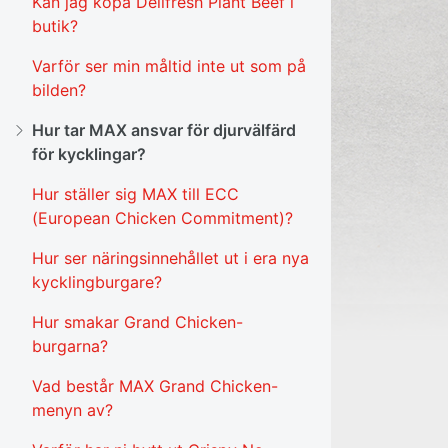
Kan jag köpa Delifresh Plant Beef i
butik?
Varför ser min måltid inte ut som på
bilden?
Hur tar MAX ansvar för djurvälfärd
för kycklingar?
Hur ställer sig MAX till ECC
(European Chicken Commitment)?
Hur ser näringsinnehållet ut i era nya
kycklingburgare?
Hur smakar Grand Chicken-
burgarna?
Vad består MAX Grand Chicken-
menyn av?