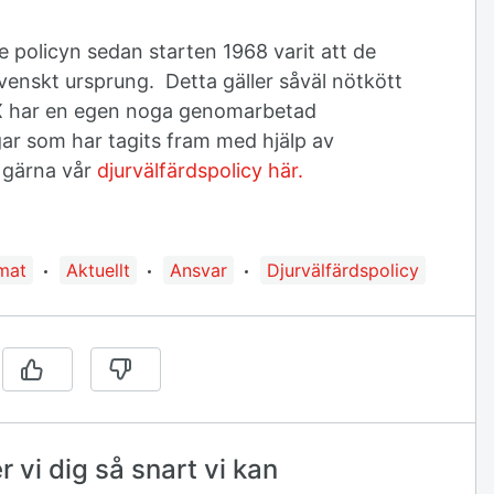
 policyn sedan starten 1968 varit att de
venskt ursprung. Detta gäller såväl nötkött
X har en egen noga genomarbetad
gar som har tagits fram med hjälp av
 gärna vår
djurvälfärdspolicy här.
e taggad med:
mat
Aktuellt
Ansvar
Djurvälfärdspolicy
 vi dig så snart vi kan