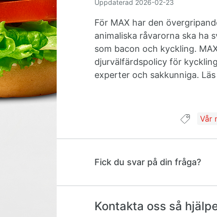
Uppdaterad
2026-02-23
För MAX har den övergripande
animaliska råvarorna ska ha s
som bacon och kyckling. MA
djurvälfärdspolicy för kycklin
experter och sakkunniga. Läs
Guid
Vår 
Fick du svar på din fråga?
Kontakta oss så hjälper