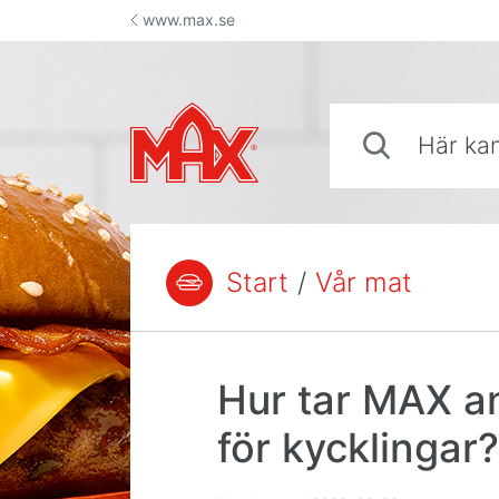
Hoppa till innehåll
www.max.se
Här kan du söka sva
Start
/
Vår mat
Du är här:
Hur tar MAX an
för kycklingar?