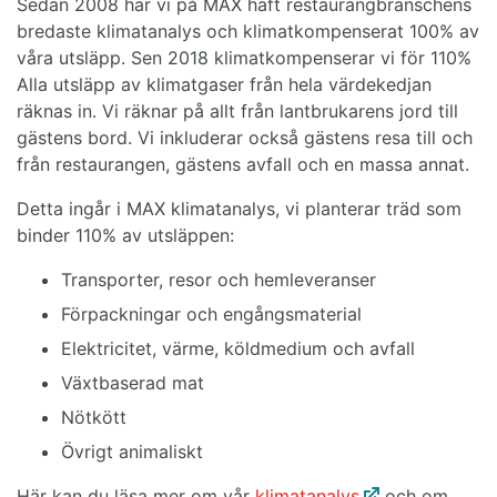
Sedan 2008 har vi på MAX haft restaurangbranschens
bredaste klimatanalys och klimatkompenserat 100% av
våra utsläpp. Sen 2018 klimatkompenserar vi för 110%
Alla utsläpp av klimatgaser från hela värdekedjan
räknas in. Vi räknar på allt från lantbrukarens jord till
gästens bord. Vi inkluderar också gästens resa till och
från restaurangen, gästens avfall och en massa annat.
Detta ingår i MAX klimatanalys, vi planterar träd som
binder 110% av utsläppen:
Transporter, resor och hemleveranser
Förpackningar och engångsmaterial
Elektricitet, värme, köldmedium och avfall
Växtbaserad mat
Nötkött
Övrigt animaliskt
Här kan du läsa mer om vår
klimatanalys
och om