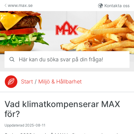
Hoppa till innehåll
www.max.se
Kontakta oss
Här kan du söka svar på din fråga!
Start
/
Miljö & Hållbarhet
Du är här:
Vad klimatkompenserar MAX
för?
Uppdaterad
2025-08-11