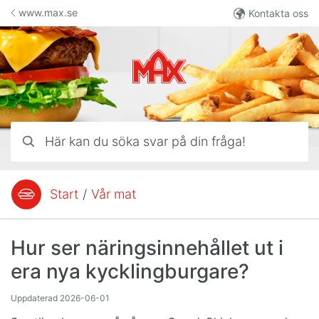
Hoppa till innehåll
www.max.se
Kontakta oss
Här kan du söka svar på din fråga!
Start
/
Vår mat
Du är här:
Hur ser näringsinnehållet ut i
era nya kycklingburgare?
Uppdaterad
2026-06-01