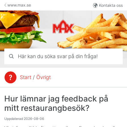
Hoppa till innehåll
www.max.se
Kontakta oss
Här kan du söka svar på din fråga!
Start
/
Övrigt
Du är här:
Hur lämnar jag feedback på
mitt restaurangbesök?
Uppdaterad
2026-08-06