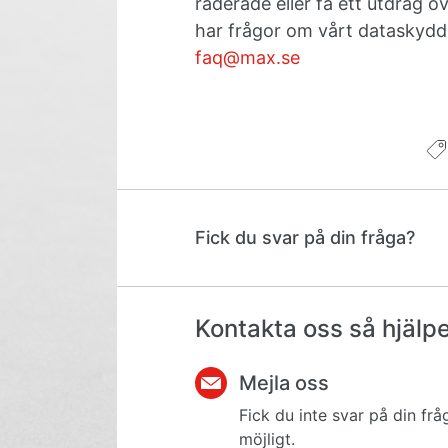
raderade eller få ett utdrag öv
har frågor om vårt dataskydd e
faq@max.se
Fick du svar på din fråga?
Kontakta oss så hjälper
Mejla oss
Fick du inte svar på din frå
möjligt.