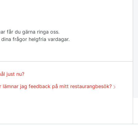
ar får du gärna ringa oss.
å dina frågor helgfria vardagar.
mål just nu?
ta:
r lämnar jag feedback på mitt restaurangbesök?