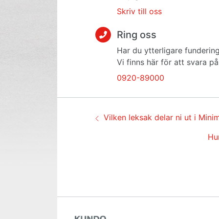
Skriv till oss
Ring oss
Har du ytterligare fundering
Vi finns här för att svara p
0920-89000
Guidenavigering
Föregående:
Vilken leksak delar ni ut i Mini
Näs
Hu