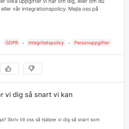
er vilka uppgifter vi har om dig, eller om du
ller vår integrationspolicy. Mejla oss på
Guide taggad med:
GDPR
Integritetspolicy
Personuppgifter
 vi dig så snart vi kan
ga? Skriv till oss så hjälper vi dig så snart som