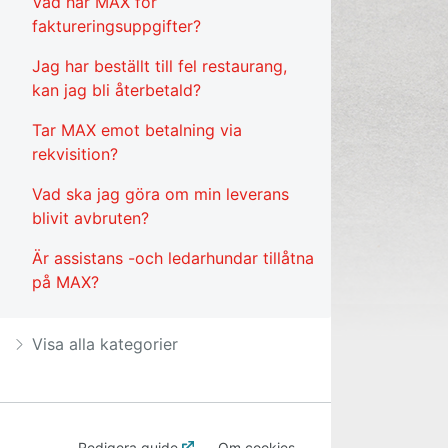
Vad har MAX för
faktureringsuppgifter?
Jag har beställt till fel restaurang,
kan jag bli återbetald?
Tar MAX emot betalning via
rekvisition?
Vad ska jag göra om min leverans
blivit avbruten?
Är assistans -och ledarhundar tillåtna
på MAX?
Visa alla kategorier
Redigera guide
Om cookies