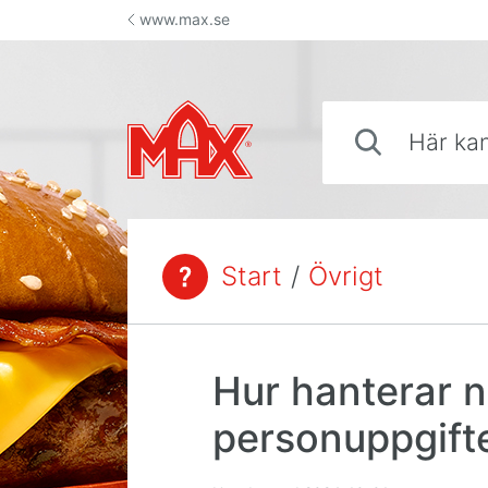
Hoppa till innehåll
www.max.se
Här kan du söka sva
Start
/
Övrigt
Du är här:
Hur hanterar n
personuppgift