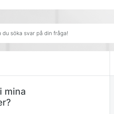
r på din fråga!
i mina
er?