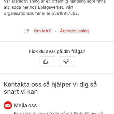
Vår årsredovisning är en offentlig handling som finns
att ladda ner hos Bolagsverket. Vårt
organisationsnummer är 556188-7562.
Guide taggad med:
Om MAX
Årsredovisning
Fick du svar på din fråga?
Kontakta oss så hjälper vi dig så
snart vi kan
Mejla oss
Fick du inte svar på din fråga? Skriv till oss så