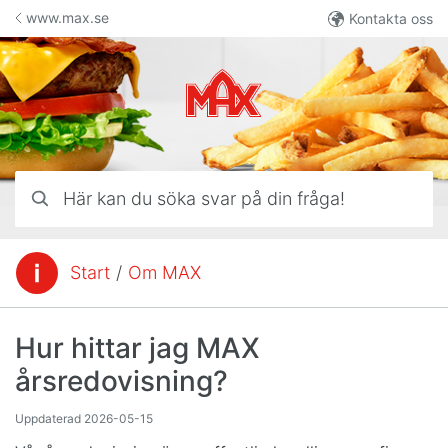
Hoppa till innehåll
www.max.se
Kontakta oss
Här kan du söka svar på din fråga!
Start
/
Om MAX
Du är här:
Hur hittar jag MAX
årsredovisning?
Uppdaterad
2026-05-15