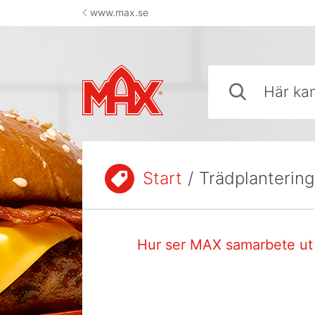
Hoppa till innehåll
www.max.se
Här kan du söka sva
Start
/
Trädplantering
Du är här:
Hur ser MAX samarbete ut