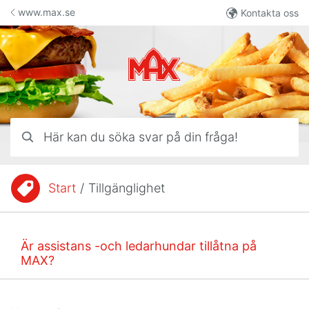
Hoppa till innehåll
www.max.se
Kontakta oss
Här kan du söka svar på din fråga!
Start
/
Tillgänglighet
Du är här:
Är assistans -och ledarhundar tillåtna på
MAX?