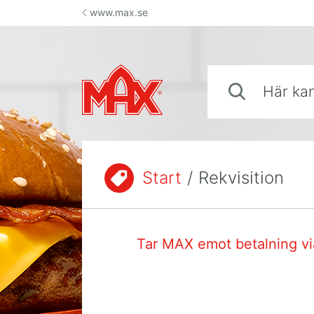
Hoppa till innehåll
www.max.se
Här kan du söka sva
Start
/
Rekvisition
Du är här:
Tar MAX emot betalning via