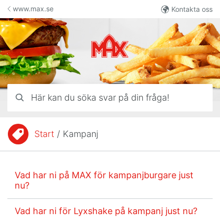
Hoppa till innehåll
www.max.se
Kontakta oss
Här kan du söka svar på din fråga!
Start
/
Kampanj
Du är här:
Vad har ni på MAX för kampanjburgare just
nu?
Vad har ni för Lyxshake på kampanj just nu?