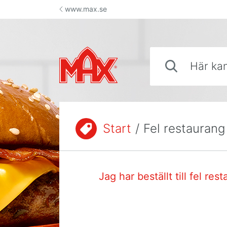
Hoppa till innehåll
www.max.se
Här kan du söka sva
Start
/
Fel restaurang
Du är här:
Jag har beställt till fel res