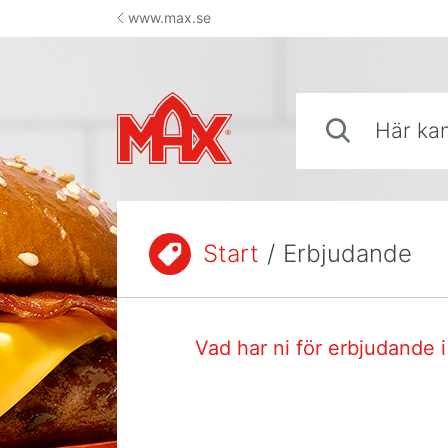
Hoppa till innehåll
www.max.se
Här kan du söka sva
Start
/
Erbjudande
Du är här:
Vad har ni för erbjudande 