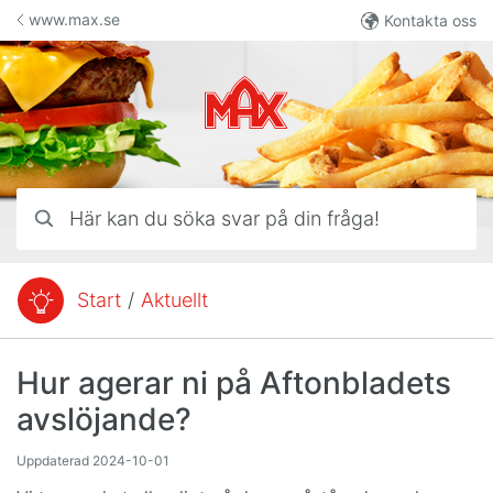
Hoppa till innehåll
www.max.se
Kontakta oss
Här kan du söka svar på din fråga!
Start
/
Aktuellt
Du är här:
Hur agerar ni på Aftonbladets
avslöjande?
Uppdaterad
2024-10-01